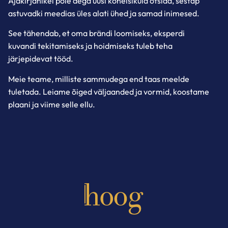
Ajakirjanikel pole aega uusi kõneisikuid otsida, sestap
astuvadki meedias üles alati ühed ja samad inimesed.
See tähendab, et oma brändi loomiseks, eksperdi
kuvandi tekitamiseks ja hoidmiseks tuleb teha
järjepidevat tööd.
Meie teame, milliste sammudega end taas meelde
tuletada. Leiame õiged väljaanded ja vormid, koostame
plaani ja viime selle ellu.